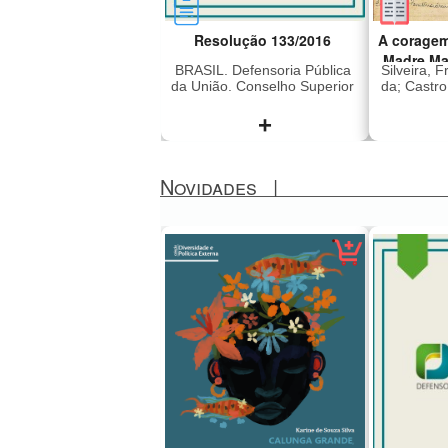
Resolução 133/2016
A coragem
Madre Ma
BRASIL. Defensoria Pública
Silveira, 
da União. Conselho Superior
da; Castr
+
Novidades
|
Dispõe sobre a concessão
Madre M
de assistência jurídica
2011), i
gratuita e dá outras
era dire
providências
Lar Sant
Preto q
em 196
subver
liberd
sequestr
japon
(Vang
Revoluci
sendo 
México,
anos. Foi
presa e 
a ditad