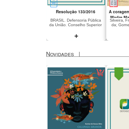
Resolução 133/2016
A coragem
Madre Ma
BRASIL. Defensoria Pública
Silveira, 
da União. Conselho Superior
da; Gomes
+
Novidades
|
Dispõe sobre a concessão
Madre M
de assistência jurídica
2011), i
gratuita e dá outras
era dire
providências
Lar Sant
Preto q
em 196
subver
liberd
sequestr
japon
(Vang
Revoluci
sendo 
México,
anos. Foi
presa e 
a ditad