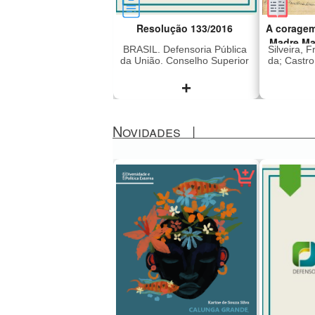
Resolução 133/2016
A coragem
Madre Ma
BRASIL. Defensoria Pública
Silveira, 
da União. Conselho Superior
da; Castr
+
Novidades
|
Dispõe sobre a concessão
Madre M
de assistência jurídica
2011), i
gratuita e dá outras
era dire
providências
Lar Sant
Preto q
em 196
subver
liberd
sequestr
japon
(Vang
Revoluci
sendo 
México,
anos. Foi
presa e 
a ditad