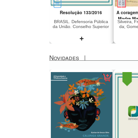
Resolução 133/2016
A coragem
Madre Ma
BRASIL. Defensoria Pública
Silveira, 
da União. Conselho Superior
da; Gomes
+
Novidades
|
Dispõe sobre a concessão
Madre M
de assistência jurídica
2011), i
gratuita e dá outras
era dire
providências
Lar Sant
Preto q
em 196
subver
liberd
sequestr
japon
(Vang
Revoluci
sendo 
México,
anos. Foi
presa e 
a ditad