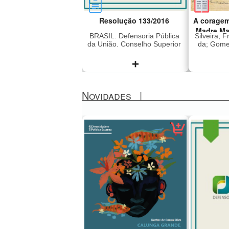
Resolução 133/2016
A coragem
Madre Ma
BRASIL. Defensoria Pública
Silveira, 
da União. Conselho Superior
da; Gomes
+
Novidades
|
Dispõe sobre a concessão
Madre M
de assistência jurídica
2011), i
gratuita e dá outras
era dire
providências
Lar Sant
Preto q
em 196
subver
liberd
sequestr
japon
(Vang
Revoluci
sendo 
México,
anos. Foi
presa e 
a ditad