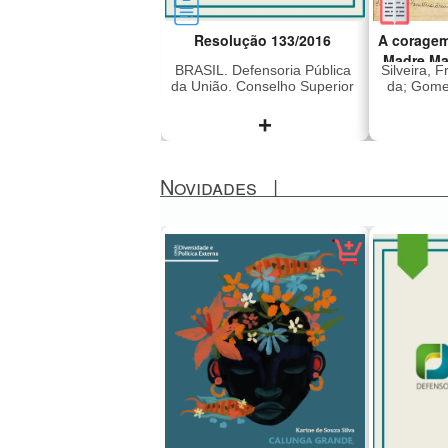
Resolução 133/2016
A coragem
Madre Ma
BRASIL. Defensoria Pública
Silveira, 
da União. Conselho Superior
da; Gomes
+
Novidades
|
Dispõe sobre a concessão
Madre M
de assistência jurídica
2011), i
gratuita e dá outras
era dire
providências
Lar Sant
Preto q
em 196
subver
liberd
sequestr
japon
(Vang
Revoluci
sendo 
México,
anos. Foi
presa e 
a ditad