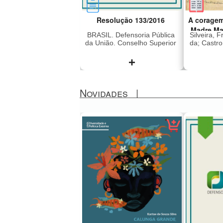
Resolução 133/2016
A coragem
Madre Ma
BRASIL. Defensoria Pública
Silveira, 
da União. Conselho Superior
da; Castr
+
Novidades
|
Dispõe sobre a concessão
Madre M
de assistência jurídica
2011), i
gratuita e dá outras
era dire
providências
Lar Sant
Preto q
em 196
subver
liberd
sequestr
japon
(Vang
Revoluci
sendo 
México,
anos. Foi
presa e 
a ditad