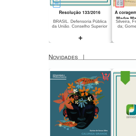
Resolução 133/2016
A coragem
Madre Ma
BRASIL. Defensoria Pública
Silveira, 
da União. Conselho Superior
da; Gomes
+
Novidades
|
Dispõe sobre a concessão
Madre M
de assistência jurídica
2011), i
gratuita e dá outras
era dire
providências
Lar Sant
Preto q
em 196
subver
liberd
sequestr
japon
(Vang
Revoluci
sendo 
México,
anos. Foi
presa e 
a ditad